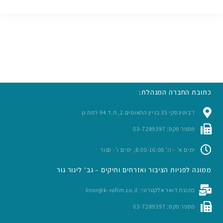
כתובת החברה המנהלת:
ז’בוטינסקי 35 בניין התאומים 2, ת.ד 94 רמת גן
מספר פקס: 03-7289397
ימים א’ – ה’ 8:00-16:00, ימים ו’- סגור
ממונה לפניות הציבור ואזרחים ותיקים – גב' לינור גור
כתובת דואר אלקטרוני: linor@k-rofim.co.il
מספר פקס: 03-7289397