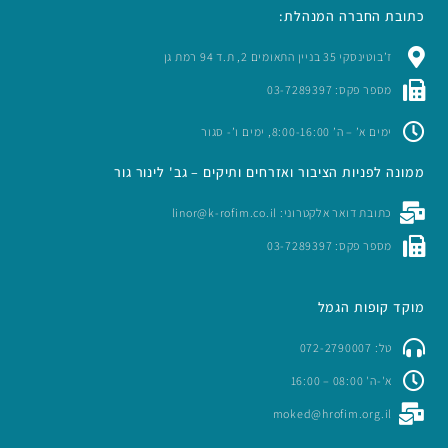
כתובת החברה המנהלת:
ז’בוטינסקי 35 בניין התאומים 2, ת.ד 94 רמת גן
מספר פקס: 03-7289397
ימים א’ – ה’ 8:00-16:00, ימים ו’- סגור
ממונה לפניות הציבור ואזרחים ותיקים – גב' לינור גור
כתובת דואר אלקטרוני: linor@k-rofim.co.il
מספר פקס: 03-7289397
מוקד קופות הגמל
טל: 072-2790007
א'-ה' 08:00 – 16:00
moked@hrofim.org.il