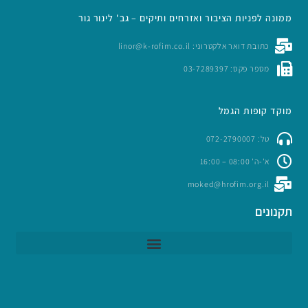
ממונה לפניות הציבור ואזרחים ותיקים – גב' לינור גור
כתובת דואר אלקטרוני: linor@k-rofim.co.il
מספר פקס: 03-7289397
מוקד קופות הגמל
טל: 072-2790007
א'-ה' 08:00 – 16:00
moked@hrofim.org.il
תקנונים