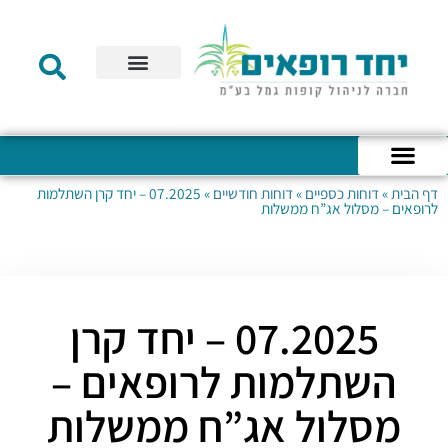
תקנון הקרן
מידע לעמית
שירות לקוחות
דוחות כספיים
מידע למעסיק
טפסים – קופת גמל להשקעה
טפסים – קרן השתלמות
דף הבית
»
דוחות כספיים
»
דוחות חודשיים
»
07.2025 – יחד קרן השתלמות
כניסה לחשבון האישי
הצהרת נגישות
אודות החברה
מבנה החברה
הודעות לעמיתים
לרופאים – מסלול אג”ח ממשלות
07.2025 – יחד קרן
השתלמות לרופאים –
מסלול אג”ח ממשלות