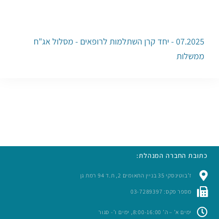
07.2025 - יחד קרן השתלמות לרופאים - מסלול אג"ח
ממשלות
כתובת החברה המנהלת:
ז’בוטינסקי 35 בניין התאומים 2, ת.ד 94 רמת גן
מספר פקס: 03-7289397
ימים א’ – ה’ 8:00-16:00, ימים ו’- סגור