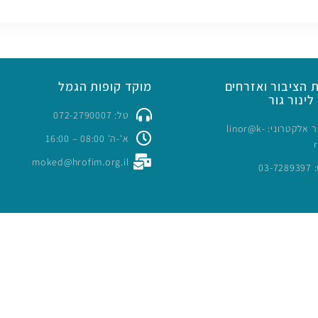
 הציבור ואזרחים
מוקד קופות הגמל
לינור גור
טל: 072-2790007
כתובת דואר אלקטרוני: linor@k-
א'-ה' 08:00 – 16:00
moked@hrofim.org.il
03