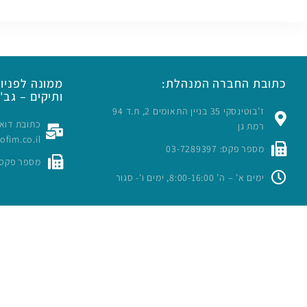
כתובת החברה המנהלת:
ממונה לפניות
ותיקים – גב' 
ז’בוטינסקי 35 בניין התאומים 2, ת.ד 94
רמת גן
rofim.co.il
מספר פקס: 03-7289397
מספר פקס: -7289397
ימים א’ – ה’ 8:00-16:00, ימים ו’- סגור