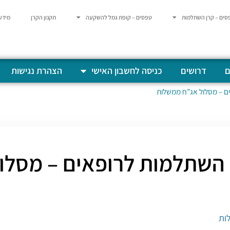
סים – קרן השתלמות
טפסים – קופת גמל להשקעה
תקנון הקרן
מידע
ם
דרושים
כניסה לחשבון האישי
הצהרת נגישות