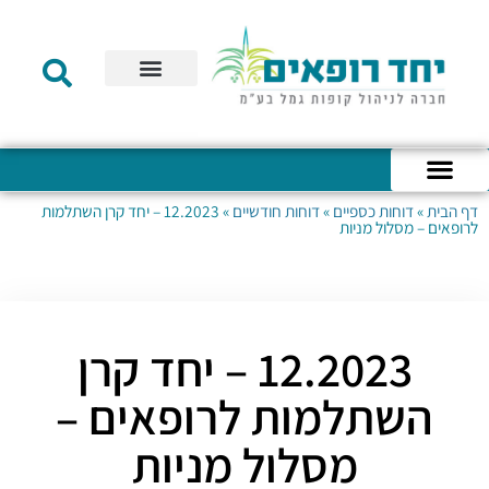
תקנון הקרן
מידע לעמית
שירות לקוחות
דוחות כספיים
מידע למעסיק
טפסים – קופת גמל להשקעה
טפסים – קרן השתלמות
דף הבית
»
דוחות כספיים
»
דוחות חודשיים
»
12.2023 – יחד קרן השתלמות
כניסה לחשבון האישי
הצהרת נגישות
אודות החברה
מבנה החברה
הודעות לעמיתים
לרופאים – מסלול מניות
12.2023 – יחד קרן
השתלמות לרופאים –
מסלול מניות