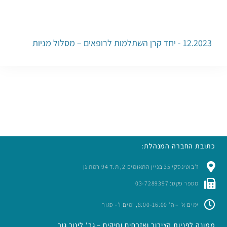
12.2023 - יחד קרן השתלמות לרופאים – מסלול מניות
כתובת החברה המנהלת:
ז’בוטינסקי 35 בניין התאומים 2, ת.ד 94 רמת גן
מספר פקס: 03-7289397
ימים א’ – ה’ 8:00-16:00, ימים ו’- סגור
ממונה לפניות הציבור ואזרחים ותיקים – גב' לינור גור