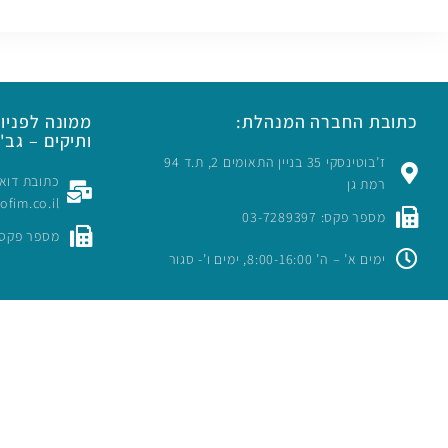
כתובת החברה המנהלת:
ממונה לפניות
ותיקים – גב' 
ז’בוטינסקי 35 בניין התאומים 2, ת.ד 94
רמת גן
rofim.co.il
מספר פקס: 03-7289397
מספר פקס: -7289397
ימים א’ – ה’ 8:00-16:00, ימים ו’- סגור