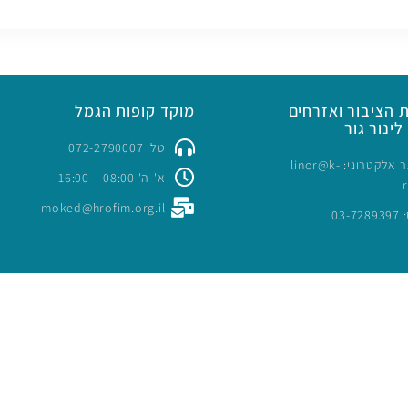
 הציבור ואזרחים
מוקד קופות הגמל
לינור גור
טל: 072-2790007
כתובת דואר אלקטרוני: linor@k-
א'-ה' 08:00 – 16:00
moked@hrofim.org.il
03