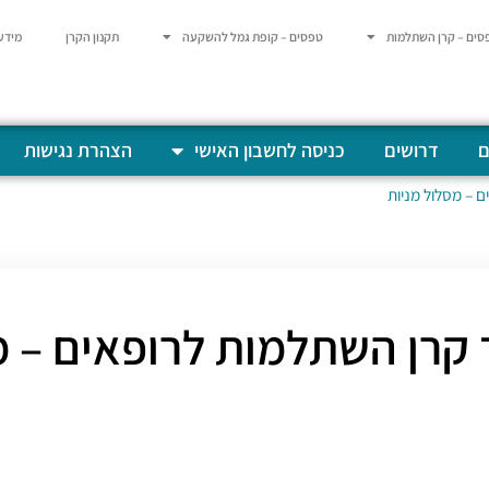
סים – קרן השתלמות
טפסים – קופת גמל להשקעה
תקנון הקרן
מידע
ם
דרושים
כניסה לחשבון האישי
הצהרת נגישות