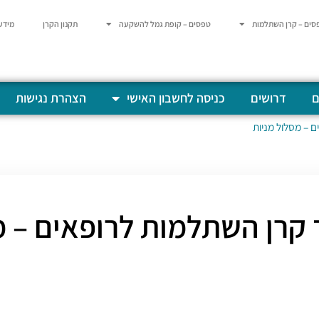
סים – קרן השתלמות
טפסים – קופת גמל להשקעה
תקנון הקרן
מידע
ם
דרושים
כניסה לחשבון האישי
הצהרת נגישות