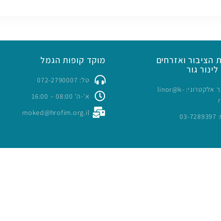
 הציבור ואזרחים
מוקד קופות הגמל
לינור גור
טל: 072-2790007
כתובת דואר אלקטרוני: linor@k-
א'-ה' 08:00 – 16:00
moked@hrofim.org.il
03