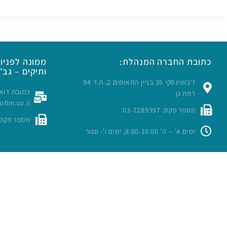
כתובת החברה המנהלת:
ממונה לפניות
ותיקים – גב' 
ז’בוטינסקי 35 בניין התאומים 2, ת.ד 94
רמת גן
rofim.co.il
מספר פקס: 03-7289397
מספר פקס: -7289397
ימים א’ – ה’ 8:00-16:00, ימים ו’- סגור