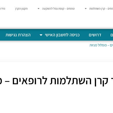
סים – קרן השתלמות
טפסים – קופת גמל להשקעה
תקנון הקרן
מידע
ם
דרושים
כניסה לחשבון האישי
הצהרת נגישות