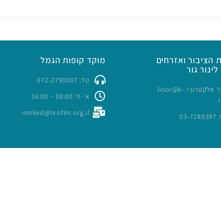
 הציבור ואזרחים
מוקד קופות הגמל
לינור גור
טל: 072-2790007
כתובת דואר אלקטרוני: linor@k-
א'-ה' 08:00 – 16:00
moked@hrofim.org.il
03