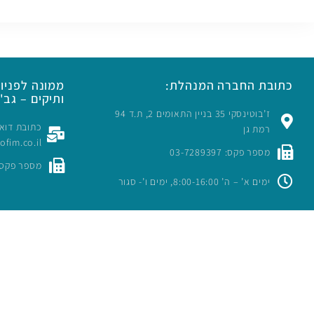
כתובת החברה המנהלת:
ממונה לפניות
ותיקים – גב' 
ז’בוטינסקי 35 בניין התאומים 2, ת.ד 94
רמת גן
rofim.co.il
מספר פקס: 03-7289397
מספר פקס: -7289397
ימים א’ – ה’ 8:00-16:00, ימים ו’- סגור