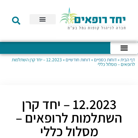
תקנון הקרן
מידע לעמית
שירות לקוחות
דוחות כספיים
מידע למעסיק
טפסים – קופת גמל להשקעה
טפסים – קרן השתלמות
דף הבית
»
דוחות כספיים
»
דוחות חודשיים
»
12.2023 – יחד קרן השתלמות
כניסה לחשבון האישי
הצהרת נגישות
אודות החברה
מבנה החברה
הודעות לעמיתים
לרופאים – מסלול כללי
12.2023 – יחד קרן
השתלמות לרופאים –
מסלול כללי