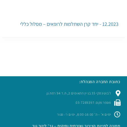
12.2023 - יחד קרן השתלמות לרופאים – מסלול כללי
כתובת החברה המנהלת:
ז’בוטינסקי 35 בניין התאומים 2, ת.ד 94 רמת גן
מספר פקס: 03-7289397
ימים א’ – ה’ 8:00-16:00, ימים ו’- סגור
ממונה לפניות הציבור ואזרחים ותיקים – גב' לינור גור