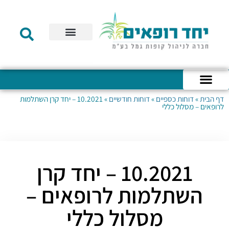
תקנון הקרן
מידע לעמית
שירות לקוחות
דוחות כספיים
מידע למעסיק
טפסים – קופת גמל להשקעה
טפסים – קרן השתלמות
דף הבית
»
דוחות כספיים
»
דוחות חודשיים
»
10.2021 – יחד קרן השתלמות
כניסה לחשבון האישי
הצהרת נגישות
אודות החברה
מבנה החברה
הודעות לעמיתים
לרופאים – מסלול כללי
10.2021 – יחד קרן
השתלמות לרופאים –
מסלול כללי