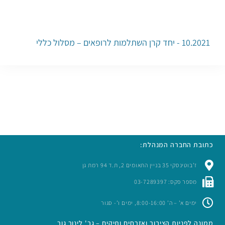
10.2021 - יחד קרן השתלמות לרופאים – מסלול כללי
כתובת החברה המנהלת:
ז’בוטינסקי 35 בניין התאומים 2, ת.ד 94 רמת גן
מספר פקס: 03-7289397
ימים א’ – ה’ 8:00-16:00, ימים ו’- סגור
ממונה לפניות הציבור ואזרחים ותיקים – גב' לינור גור