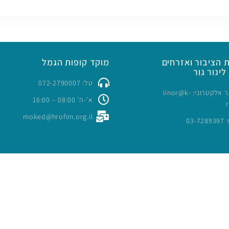
 הציבור ואזרחים
מוקד קופות הגמל
לינור גור
טל: 072-2790007
כתובת דואר אלקטרוני: linor@k-
א'-ה' 08:00 – 16:00
moked@hrofim.org.il
03