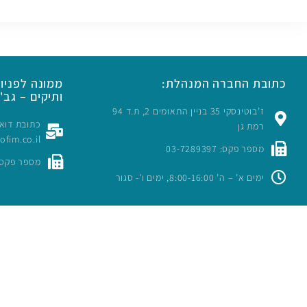
כתובת החברה המנהלת:
ממונה לפניות
ותיקים – גב' 
ז’בוטינסקי 35 בניין התאומים 2, ת.ד 94
רמת גן
rofim.co.il
מספר פקס: 03-7289397
מספר פקס: -7289397
ימים א’ – ה’ 8:00-16:00, ימים ו’- סגור