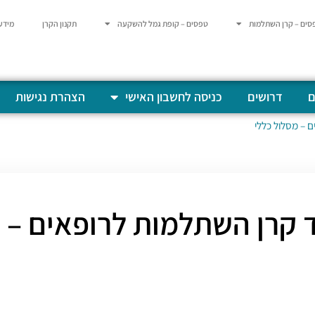
סים – קרן השתלמות
טפסים – קופת גמל להשקעה
תקנון הקרן
מידע
ם
דרושים
כניסה לחשבון האישי
הצהרת נגישות