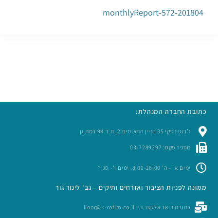
201804-monthlyReport-572
כתובת החברה המנהלת:
ז’בוטינסקי 35 בניין התאומים 2, ת.ד 94 רמת גן
מספר פקס: 03-7289397
ימים א’ – ה’ 8:00-16:00, ימים ו’- סגור
ממונה לפניות הציבור ואזרחים ותיקים – גב' לינור גור
כתובת דואר אלקטרוני: linor@k-rofim.co.il