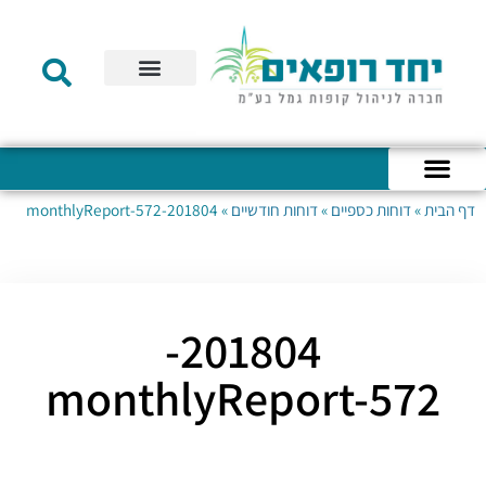
תקנון הקרן
מידע לעמית
שירות לקוחות
דוחות כספיים
מידע למעסיק
טפסים – קופת גמל להשקעה
טפסים – קרן השתלמות
דף הבית
»
דוחות כספיים
»
דוחות חודשיים
»
201804-monthlyReport-572
כניסה לחשבון האישי
הצהרת נגישות
אודות החברה
מבנה החברה
הודעות לעמיתים
201804-
monthlyReport-572