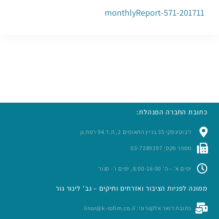
201711-monthlyReport-571
כתובת החברה המנהלת:
ז’בוטינסקי 35 בניין התאומים 2, ת.ד 94 רמת גן
מספר פקס: 03-7289397
ימים א’ – ה’ 8:00-16:00, ימים ו’- סגור
ממונה לפניות הציבור ואזרחים ותיקים – גב' לינור גור
כתובת דואר אלקטרוני: linor@k-rofim.co.il