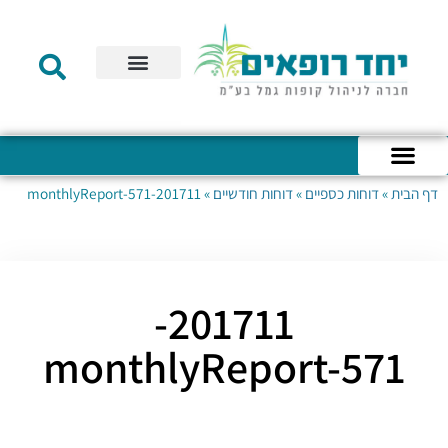
תקנון הקרן
מידע לעמית
שירות לקוחות
דוחות כספיים
מידע למעסיק
טפסים – קופת גמל להשקעה
טפסים – קרן השתלמות
דף הבית
»
דוחות כספיים
»
דוחות חודשיים
»
201711-monthlyReport-571
כניסה לחשבון האישי
הצהרת נגישות
אודות החברה
מבנה החברה
הודעות לעמיתים
201711-
monthlyReport-571