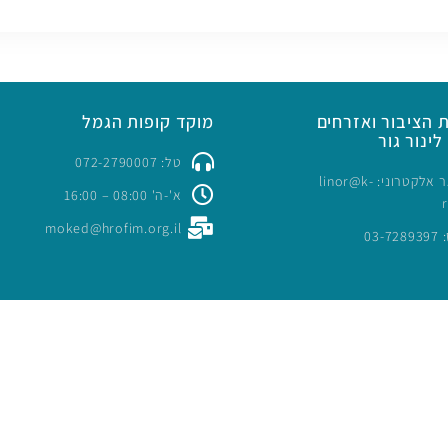
 הציבור ואזרחים
מוקד קופות הגמל
לינור גור
טל: 072-2790007
כתובת דואר אלקטרוני: linor@k-
א'-ה' 08:00 – 16:00
moked@hrofim.org.il
03