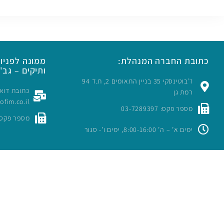
כתובת החברה המנהלת:
ממונה לפניות
ותיקים – גב' 
ז’בוטינסקי 35 בניין התאומים 2, ת.ד 94
רמת גן
rofim.co.il
מספר פקס: 03-7289397
מספר פקס: -7289397
ימים א’ – ה’ 8:00-16:00, ימים ו’- סגור