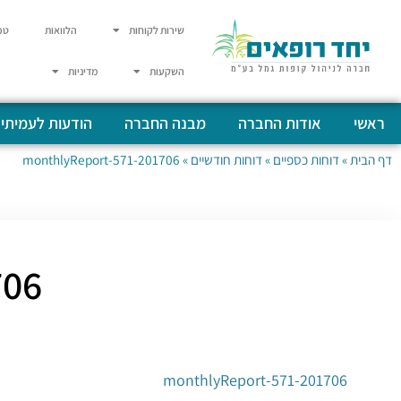
שירות לקוחות
הלוואות
טפ
השקעות
מדיניות
ראשי
אודות החברה
מבנה החברה
הודעות לעמיתי
דף הבית
»
דוחות כספיים
»
דוחות חודשיים
»
201706-monthlyReport-571
eport-571
201706-monthlyReport-571