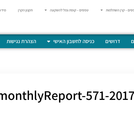
סים – קרן השתלמות
טפסים – קופת גמל להשקעה
תקנון הקרן
מידע
ם
דרושים
כניסה לחשבון האישי
הצהרת נגישות
201706-monthlyR