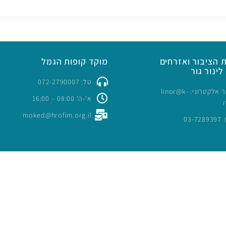
 הציבור ואזרחים
מוקד קופות הגמל
לינור גור
טל: 072-2790007
כתובת דואר אלקטרוני: linor@k-
א'-ה' 08:00 – 16:00
moked@hrofim.org.il
03