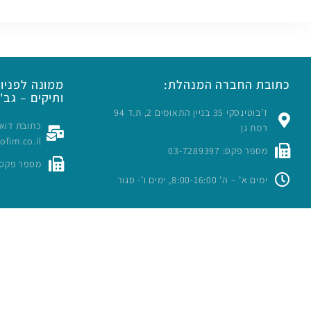
כתובת החברה המנהלת:
ממונה לפניות
ותיקים – גב' 
ז’בוטינסקי 35 בניין התאומים 2, ת.ד 94
רמת גן
rofim.co.il
מספר פקס: 03-7289397
מספר פקס: -7289397
ימים א’ – ה’ 8:00-16:00, ימים ו’- סגור