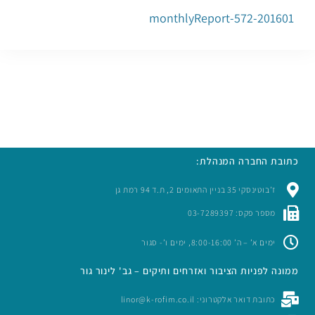
201601-monthlyReport-572
כתובת החברה המנהלת:
ז’בוטינסקי 35 בניין התאומים 2, ת.ד 94 רמת גן
מספר פקס: 03-7289397
ימים א’ – ה’ 8:00-16:00, ימים ו’- סגור
ממונה לפניות הציבור ואזרחים ותיקים – גב' לינור גור
כתובת דואר אלקטרוני: linor@k-rofim.co.il