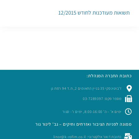
תשואות מעודכנות לחודש 12/2015
כתובת החברה המנהלת:
ז’בוטינסקי 35 בניין התאומים 2, ת.ד 94 רמת גן
מספר פקס: 03-7289397
ימים א’ – ה’ 8:00-16:00, ימים ו’- סגור
ממונה לפניות הציבור ואזרחים ותיקים – גב' לינור גור
כתובת דואר אלקטרוני: linor@k-rofim.co.il