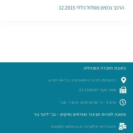
הרכב נכסים מסלול כללי 12.2015
כתובת החברה המנהלת:
ז’בוטינסקי 35 בניין התאומים 2, ת.ד 94 רמת גן
מספר פקס: 03-7289397
ימים א’ – ה’ 8:00-16:00, ימים ו’- סגור
ממונה לפניות הציבור ואזרחים ותיקים – גב' לינור גור
כתובת דואר אלקטרוני: linor@k-rofim.co.il