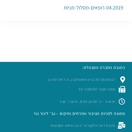
04.2019-רופאים-מסלול-מניות
כתובת החברה המנהלת:
ז’בוטינסקי 35 בניין התאומים 2, ת.ד 94 רמת גן
מספר פקס: 03-7289397
ימים א’ – ה’ 8:00-16:00, ימים ו’- סגור
ממונה לפניות הציבור ואזרחים ותיקים – גב' לינור גור
כתובת דואר אלקטרוני: linor@k-rofim.co.il