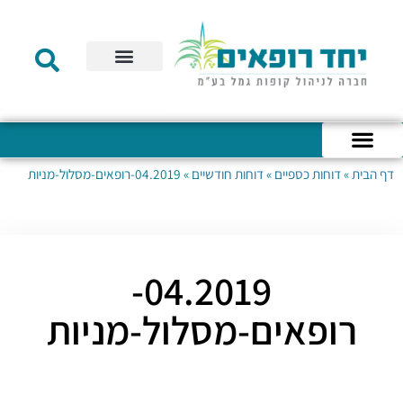
תקנון הקרן
מידע לעמית
שירות לקוחות
דוחות כספיים
מידע למעסיק
טפסים – קופת גמל להשקעה
טפסים – קרן השתלמות
דף הבית
»
דוחות כספיים
»
דוחות חודשיים
»
04.2019-רופאים-מסלול-מניות
כניסה לחשבון האישי
הצהרת נגישות
אודות החברה
מבנה החברה
הודעות לעמיתים
04.2019-
רופאים-מסלול-מניות