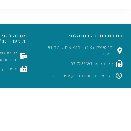
כתובת החברה המנהלת:
ממונה לפניות
ותיקים – גב' 
ז’בוטינסקי 35 בניין התאומים 2, ת.ד 94
רמת גן
rofim.co.il
מספר פקס: 03-7289397
מספר פקס: -7289397
ימים א’ – ה’ 8:00-16:00, ימים ו’- סגור