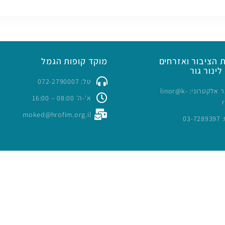
 הציבור ואזרחים
מוקד קופות הגמל
לינור גור
טל: 072-2790007
כתובת דואר אלקטרוני: linor@k-
א'-ה' 08:00 – 16:00
moked@hrofim.org.il
03