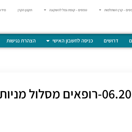
סים – קרן השתלמות
טפסים – קופת גמל להשקעה
תקנון הקרן
מידע
ם
דרושים
כניסה לחשבון האישי
הצהרת נגישות
רופאים מסלול מניות