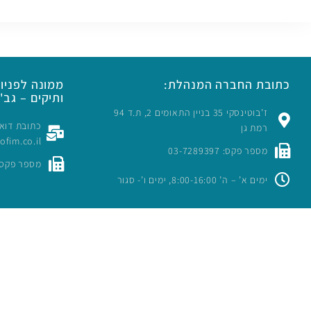
כתובת החברה המנהלת:
ממונה לפניות
ותיקים – גב' 
ז’בוטינסקי 35 בניין התאומים 2, ת.ד 94
רמת גן
rofim.co.il
מספר פקס: 03-7289397
מספר פקס: -7289397
ימים א’ – ה’ 8:00-16:00, ימים ו’- סגור