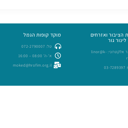
 הציבור ואזרחים
מוקד קופות הגמל
לינור גור
טל: 072-2790007
כתובת דואר אלקטרוני: linor@k-
א'-ה' 08:00 – 16:00
moked@hrofim.org.il
03