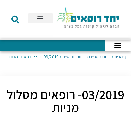
תקנון הקרן
מידע לעמית
שירות לקוחות
דוחות כספיים
מידע למעסיק
טפסים – קופת גמל להשקעה
טפסים – קרן השתלמות
דף הבית
»
דוחות כספיים
»
דוחות חודשיים
»
03/2019- רופאים מסלול מניות
כניסה לחשבון האישי
הצהרת נגישות
אודות החברה
מבנה החברה
הודעות לעמיתים
03/2019- רופאים מסלול
מניות