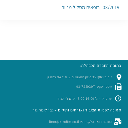
03/2019- רופאים מסלול מניות
כתובת החברה המנהלת:
ז’בוטינסקי 35 בניין התאומים 2, ת.ד 94 רמת גן
מספר פקס: 03-7289397
ימים א’ – ה’ 8:00-16:00, ימים ו’- סגור
ממונה לפניות הציבור ואזרחים ותיקים – גב' לינור גור
כתובת דואר אלקטרוני: linor@k-rofim.co.il