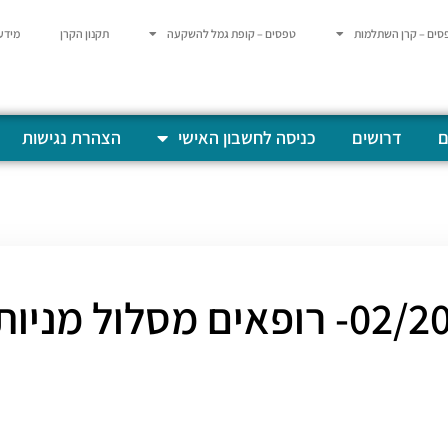
סים – קרן השתלמות
טפסים – קופת גמל להשקעה
תקנון הקרן
מידע
ם
דרושים
כניסה לחשבון האישי
הצהרת נגישות
רופאים מסלול מניות