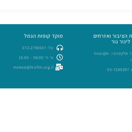
 הציבור ואזרחים
מוקד קופות הגמל
לינור גור
טל: 072-2790007
כתובת דואר אלקטרוני: linor@k-
א'-ה' 08:00 – 16:00
moked@hrofim.org.il
03