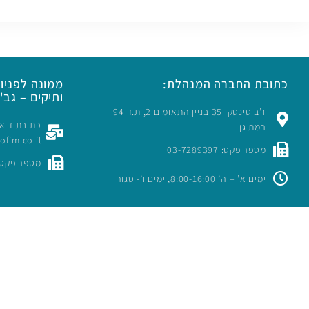
כתובת החברה המנהלת:
ממונה לפניות
ותיקים – גב' 
ז’בוטינסקי 35 בניין התאומים 2, ת.ד 94
רמת גן
rofim.co.il
מספר פקס: 03-7289397
מספר פקס: -7289397
ימים א’ – ה’ 8:00-16:00, ימים ו’- סגור