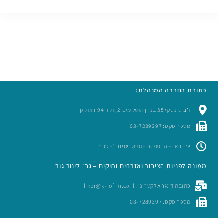
כתובת החברה המנהלת:
ז’בוטינסקי 35 בניין התאומים 2, ת.ד 94 רמת גן
מספר פקס: 03-7289397
ימים א’ – ה’ 8:00-16:00, ימים ו’- סגור
ממונה לפניות הציבור ואזרחים ותיקים – גב' לינור גור
כתובת דואר אלקטרוני: linor@k-rofim.co.il
מספר פקס: 03-7289397