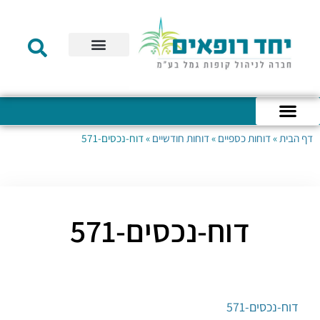
תקנון הקרן
מידע לעמית
שירות לקוחות
דוחות כספיים
מידע למעסיק
טפסים – קופת גמל להשקעה
טפסים – קרן השתלמות
דף הבית
»
דוחות כספיים
»
דוחות חודשיים
»
דוח-נכסים-571
כניסה לחשבון האישי
הצהרת נגישות
אודות החברה
מבנה החברה
הודעות לעמיתים
דוח-נכסים-571
דוח-נכסים-571