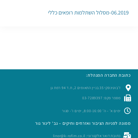
06.2019-מסלול השתלמות רופאים כללי
כתובת החברה המנהלת:
ז’בוטינסקי 35 בניין התאומים 2, ת.ד 94 רמת גן
מספר פקס: 03-7289397
ימים א’ – ה’ 8:00-16:00, ימים ו’- סגור
ממונה לפניות הציבור ואזרחים ותיקים – גב' לינור גור
כתובת דואר אלקטרוני: linor@k-rofim.co.il