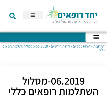
תקנון הקרן
מידע לעמית
שירות לקוחות
דוחות כספיים
מידע למעסיק
טפסים – קופת גמל להשקעה
טפסים – קרן השתלמות
דף הבית
»
דוחות כספיים
»
דוחות חודשיים
»
06.2019-מסלול השתלמות רופאים
כניסה לחשבון האישי
הצהרת נגישות
אודות החברה
מבנה החברה
הודעות לעמיתים
כללי
06.2019-מסלול
השתלמות רופאים כללי